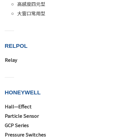
高感度四元型
大窗口常用型
RELPOL
Relay
HONEYWELL
Hall—Effect
Particle Sensor
GCP Series
Pressure Switches