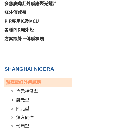
多焦廣角紅外感應聚光鏡片
紅外傳感器
PIR專用IC及MCU
各種PIR用外殼
方案設計－傳感模塊
SHANGHAI NICERA
熱釋電紅外傳感器
單元補償型
雙元型
四元型
無方向性
常用型